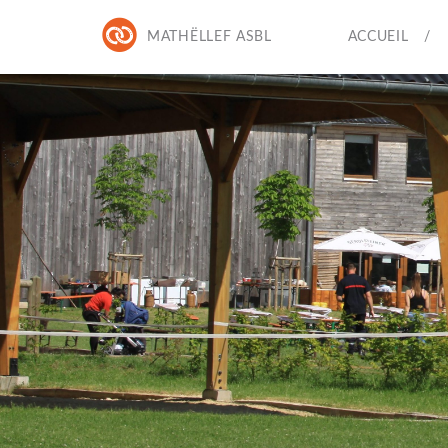
MATHËLLEF ASBL
ACCUEIL