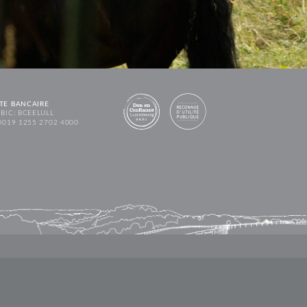
TE BANCAIRE
BIC: BCEELULL
0019 1255 2702 4000