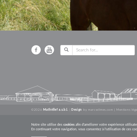
©2026
Mathëllef a.s.b.l.
|
Design
by
marcwilmes.com
|
Mentions léga
Notre site utilise des
cookies
afin d'améliorer votre expérience utilisate
En continuant votre navigation, vous consentez à l'utilisation de ces co