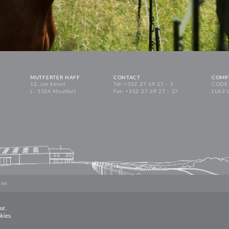
MUTFERTER HAFF
CONTACT
COMP
12, um Kinert
Tél: +352 27 69 27 - 1
CODE 
L - 5334 Moutfort
Fax: +352 27 69 27 - 27
LU63 
les
ur.
okies.