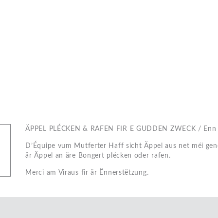
ÄPPEL PLÉCKEN & RAFEN FIR E GUDDEN ZWECK / Enn 
D’Équipe vum Mutferter Haff sicht Äppel aus net méi ge
är Äppel an äre Bongert plécken oder rafen.
Merci am Viraus fir är Ënnerstëtzung.