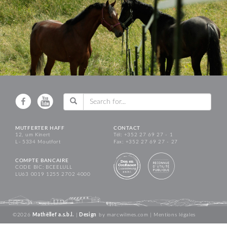
MUTFERTER HAFF
CONTACT
12, um Kinert
Tél: +352 27 69 27 - 1
L - 5334 Moutfort
Fax: +352 27 69 27 - 27
COMPTE BANCAIRE
CODE BIC: BCEELULL
LU63 0019 1255 2702 4000
©2026
Mathëllef a.s.b.l.
|
Design
by
marcwilmes.com
|
Mentions légales