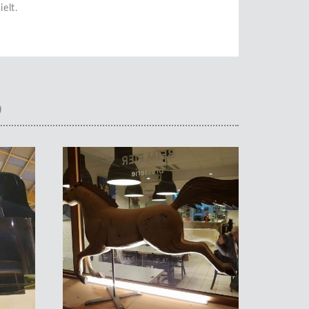
elt.
O