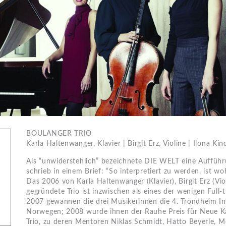
BOULANGER TRIO
Karla Haltenwanger, Klavier | Birgit Erz, Violine | Ilona Kin
Als “unwiderstehlich” bezeichnete DIE WELT eine Auffüh
schrieb in einem Brief: “So interpretiert zu werden, ist 
Das 2006 von Karla Haltenwanger (Klavier), Birgit Erz (Vio
gegründete Trio ist inzwischen als eines der wenigen Full-t
2007 gewannen die drei Musikerinnen die 4. Trondheim I
Norwegen; 2008 wurde ihnen der Rauhe Preis für Neue Ka
Trio, zu deren Mentoren Niklas Schmidt, Hatto Beyerle, M