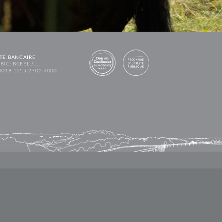
TE BANCAIRE
BIC: BCEELULL
0019 1255 2702 4000