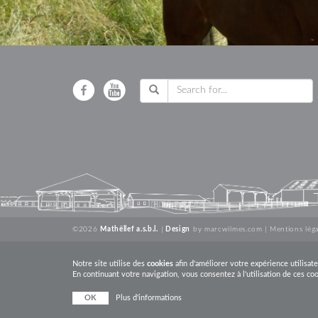
©2026
Mathëllef a.s.b.l.
|
Design
by
marcwilmes.com
|
Mentions léga
Notre site utilise des
cookies
afin d'améliorer votre expérience utilisate
En continuant votre navigation, vous consentez à l'utilisation de ces co
OK
Plus d'informations