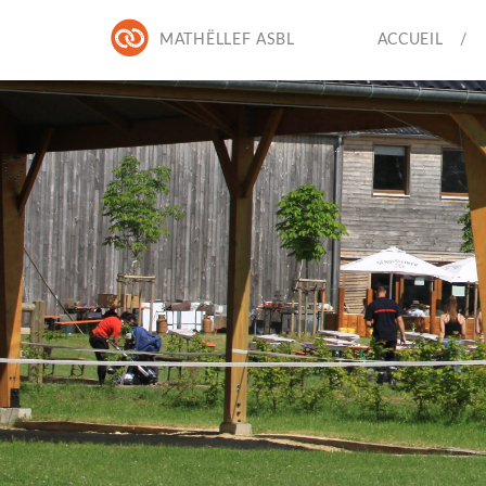
MATHËLLEF ASBL
ACCUEIL