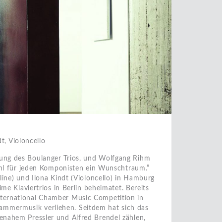
dt, Violoncello
rung des Boulanger Trios, und Wolfgang Rihm
wohl für jeden Komponisten ein Wunschtraum.”
line) und Ilona Kindt (Violoncello) in Hamburg
ime Klaviertrios in Berlin beheimatet. Bereits
nternational Chamber Music Competition in
mmermusik verliehen. Seitdem hat sich das
enahem Pressler und Alfred Brendel zählen,