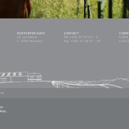
MUTFERTER HAFF
CONTACT
COMP
12, um Kinert
Tél: +352 27 69 27 - 1
CODE 
L - 5334 Moutfort
Fax: +352 27 69 27 - 27
LU63 
les
ur.
okies.