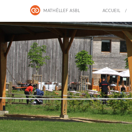
MATHËLLEF ASBL
ACCUEIL