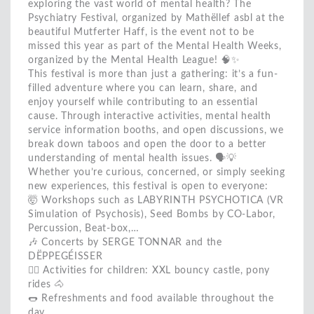
exploring the vast world of mental health? The
Psychiatry Festival, organized by Mathëllef asbl at the
beautiful Mutferter Haff, is the event not to be
missed this year as part of the Mental Health Weeks,
organized by the Mental Health League! 🧠✨
This festival is more than just a gathering: it’s a fun-
filled adventure where you can learn, share, and
enjoy yourself while contributing to an essential
cause. Through interactive activities, mental health
service information booths, and open discussions, we
break down taboos and open the door to a better
understanding of mental health issues. 🗣️💡
Whether you’re curious, concerned, or simply seeking
new experiences, this festival is open to everyone:
🤯 Workshops such as LABYRINTH PSYCHOTICA (VR
Simulation of Psychosis), Seed Bombs by CO-Labor,
Percussion, Beat-box,…
🎶 Concerts by SERGE TONNAR and the
DËPPEGÉISSER
🤸‍♀️ Activities for children: XXL bouncy castle, pony
rides 🐴
🌭 Refreshments and food available throughout the
day