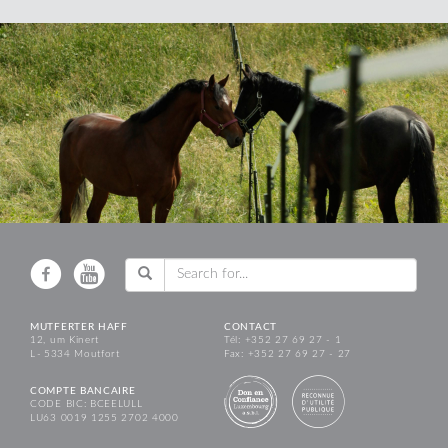
MUTFERTER HAFF
CONTACT
12, um Kinert
Tél: +352 27 69 27 - 1
L - 5334 Moutfort
Fax: +352 27 69 27 - 27
COMPTE BANCAIRE
CODE BIC: BCEELULL
LU63 0019 1255 2702 4000