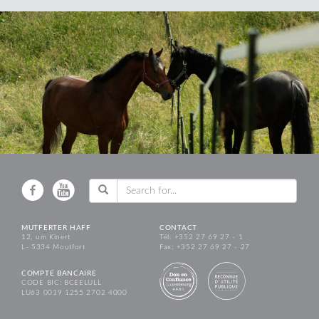
MUTFERTER HAFF
CONTACT
12, um Kinert
Tél: +352 27 69 27 - 1
L - 5334 Moutfort
Fax: +352 27 69 27 - 27
COMPTE BANCAIRE
CODE BIC: BCEELULL
LU63 0019 1255 2702 4000