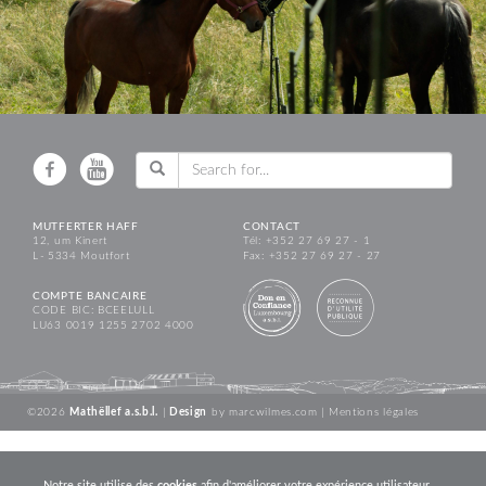
MUTFERTER HAFF
CONTACT
12, um Kinert
Tél: +352 27 69 27 - 1
L - 5334 Moutfort
Fax: +352 27 69 27 - 27
COMPTE BANCAIRE
CODE BIC: BCEELULL
LU63 0019 1255 2702 4000
©2026
Mathëllef a.s.b.l.
|
Design
by
marcwilmes.com
|
Mentions légales