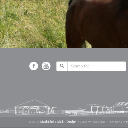
©2026
Mathëllef a.s.b.l.
|
Design
by
marcwilmes.com
|
Mentions léga