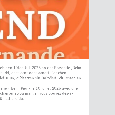
eis den 10ten Juli 2026 an der Brasserie „Beim
hudd, daat eent oder aanert Liddchen
.lu un, d’Plaatzen sin limitéiert. Vir Iessen an
erie « Beim Pier » le 10 juillet 2026 avec une
r chanter et/ou manger vous pouvez dès-à-
l@mathellef.lu.