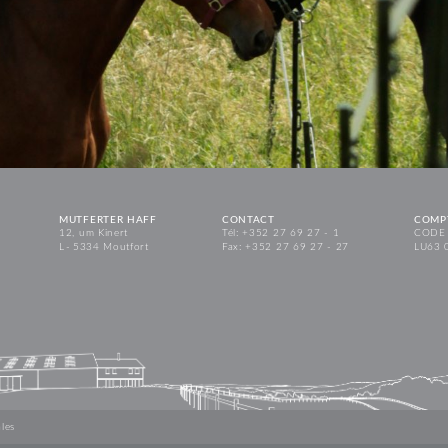
MUTFERTER HAFF
CONTACT
COMP
12, um Kinert
Tél: +352 27 69 27 - 1
CODE 
L - 5334 Moutfort
Fax: +352 27 69 27 - 27
LU63 
les