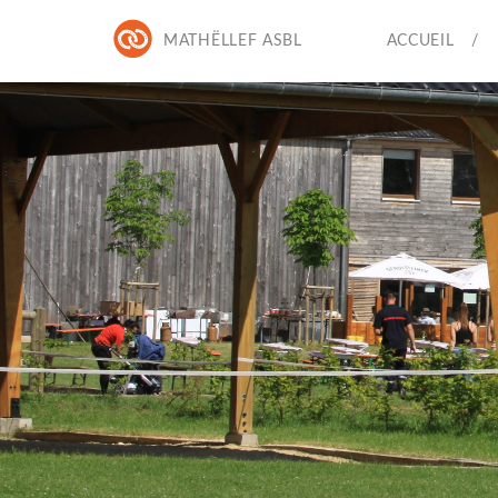
MATHËLLEF ASBL
ACCUEIL