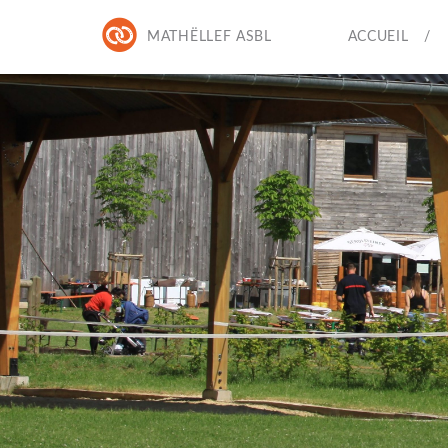
MATHËLLEF ASBL
ACCUEIL