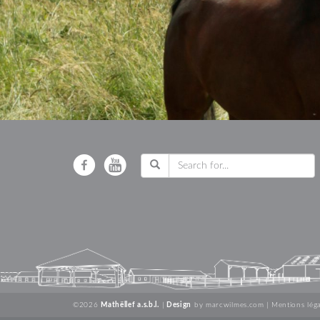
©2026
Mathëllef a.s.b.l.
|
Design
by
marcwilmes.com
|
Mentions léga