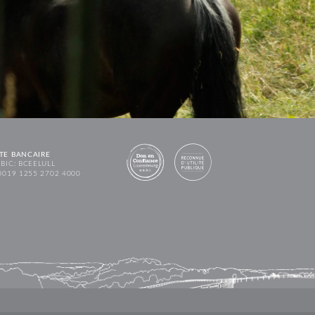
TE BANCAIRE
BIC: BCEELULL
0019 1255 2702 4000