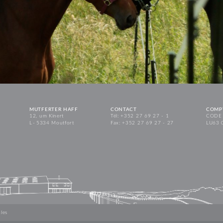
MUTFERTER HAFF
CONTACT
COMP
12, um Kinert
Tél: +352 27 69 27 - 1
CODE 
L - 5334 Moutfort
Fax: +352 27 69 27 - 27
LU63 
les