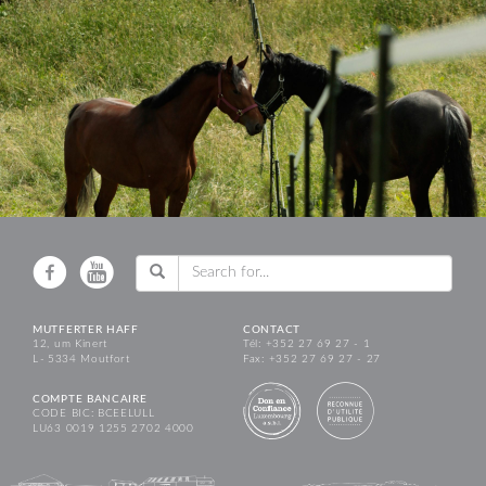
MUTFERTER HAFF
CONTACT
12, um Kinert
Tél: +352 27 69 27 - 1
L - 5334 Moutfort
Fax: +352 27 69 27 - 27
COMPTE BANCAIRE
CODE BIC: BCEELULL
LU63 0019 1255 2702 4000