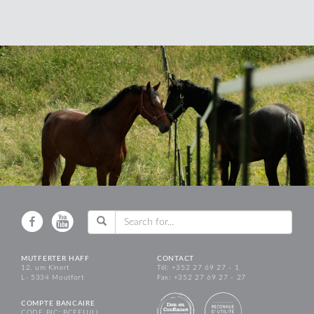
MUTFERTER HAFF
CONTACT
12, um Kinert
Tél: +352 27 69 27 - 1
L - 5334 Moutfort
Fax: +352 27 69 27 - 27
COMPTE BANCAIRE
CODE BIC: BCEELULL