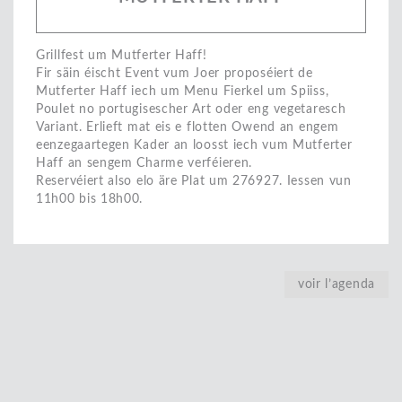
Grillfest um Mutferter Haff!
Fir säin éischt Event vum Joer proposéiert de
Mutferter Haff iech um Menu Fierkel um Spiiss,
Poulet no portugisescher Art oder eng vegetaresch
Variant. Erlieft mat eis e flotten Owend an engem
eenzegaartegen Kader an loosst iech vum Mutferter
Haff an sengem Charme verféieren.
Reservéiert also elo äre Plat um 276927. Iessen vun
11h00 bis 18h00.
voir l’agenda