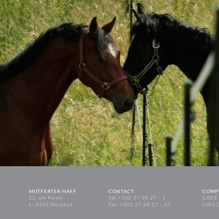
MUTFERTER HAFF
CONTACT
COMP
12, um Kinert
Tél: +352 27 69 27 - 1
CODE 
L - 5334 Moutfort
Fax: +352 27 69 27 - 27
LU63 