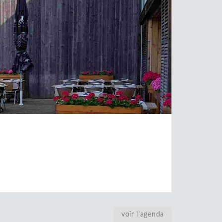
voir l’agenda