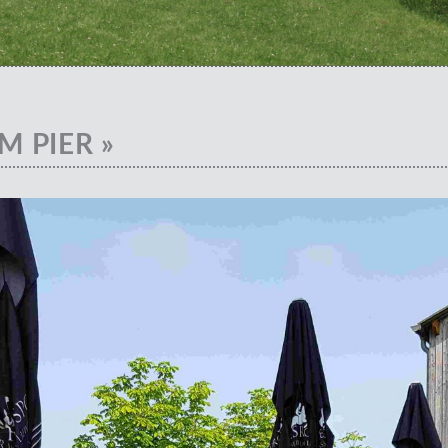
M PIER »