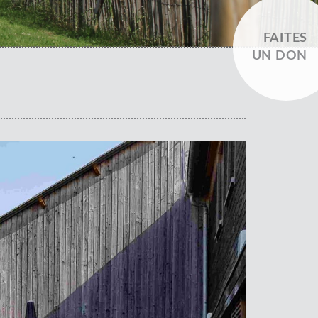
FAITES
UN DON