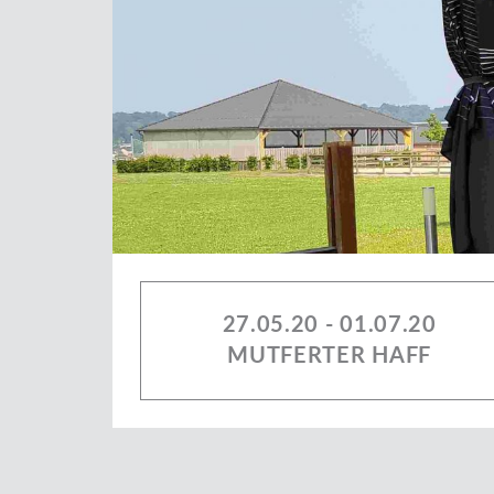
27.05.20 - 01.07.20
MUTFERTER HAFF