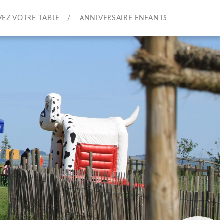
VEZ VOTRE TABLE
ANNIVERSAIRE ENFANTS