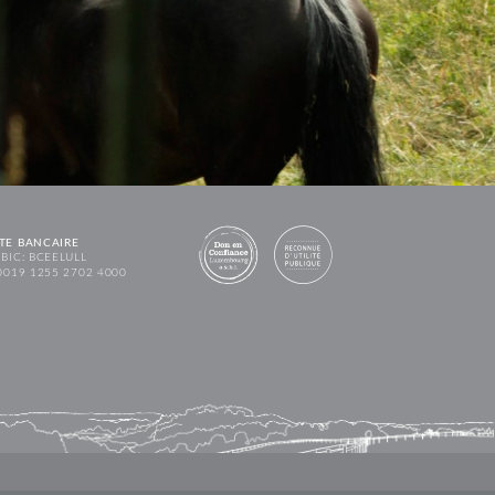
TE BANCAIRE
BIC: BCEELULL
0019 1255 2702 4000