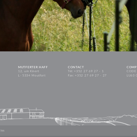
MUTFERTER HAFF
CONTACT
COMP
12, um Kinert
Tél: +352 27 69 27 - 1
CODE 
L - 5334 Moutfort
Fax: +352 27 69 27 - 27
LU63 
les