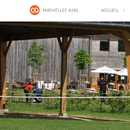
MATHËLLEF ASBL
ACCUEIL