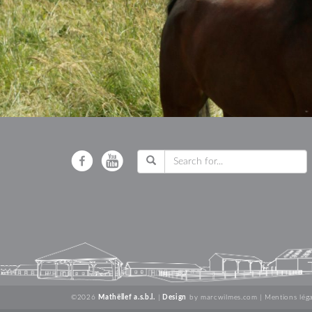
©2026
Mathëllef a.s.b.l.
|
Design
by
marcwilmes.com
|
Mentions léga