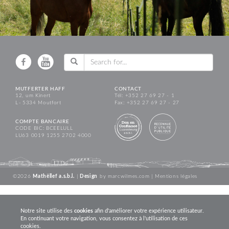
MUTFERTER HAFF
CONTACT
12, um Kinert
Tél: +352 27 69 27 - 1
L - 5334 Moutfort
Fax: +352 27 69 27 - 27
COMPTE BANCAIRE
CODE BIC: BCEELULL
LU63 0019 1255 2702 4000
©2026
Mathëllef a.s.b.l.
|
Design
by
marcwilmes.com
|
Mentions légales
Notre site utilise des
cookies
afin d'améliorer votre expérience utilisateur.
En continuant votre navigation, vous consentez à l'utilisation de ces
cookies.