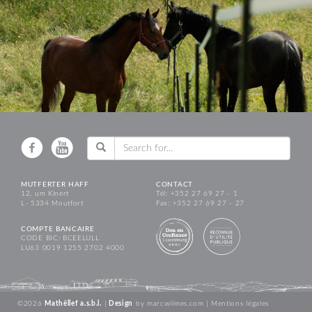
MUTFERTER HAFF
CONTACT
12, um Kinert
Tél: +352 27 69 27 - 1
L - 5334 Moutfort
Fax: +352 27 69 27 - 27
COMPTE BANCAIRE
CODE BIC: BCEELULL
LU63 0019 1255 2702 4000
©2026
Mathëllef a.s.b.l.
|
Design
by
marcwilmes.com
|
Mentions légales