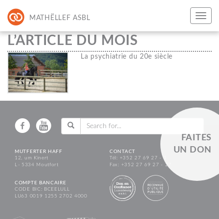
MATHËLLEF ASBL
L’ARTICLE DU MOIS
La psychiatrie du 20e siècle
FAITES
UN DON
MUTFERTER HAFF
CONTACT
12, um Kinert
Tél: +352 27 69 27 - 1
L - 5334 Moutfort
Fax: +352 27 69 27 - 27
COMPTE BANCAIRE
CODE BIC: BCEELULL
LU63 0019 1255 2702 4000