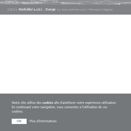
©2026
Mathëllef a.s.b.l.
|
Design
by
marcwilmes.com
|
Mentions légales
Notre site utilise des
cookies
afin d'améliorer votre expérience utilisateur.
En continuant votre navigation, vous consentez à l'utilisation de ces
cookies.
OK
Plus d'informations