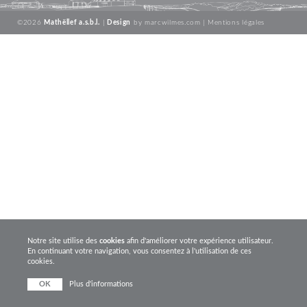
©2026
Mathëllef a.s.b.l.
|
Design
by
marcwilmes.com
|
Mentions légales
Notre site utilise des
cookies
afin d'améliorer votre expérience utilisateur.
En continuant votre navigation, vous consentez à l'utilisation de ces
cookies.
OK
Plus d'informations