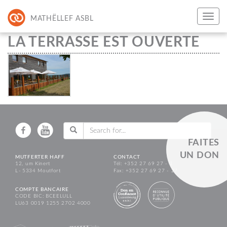
MATHËLLEF ASBL
LA TERRASSE EST OUVERTE
FAITES
UN DON
MUTFERTER HAFF
CONTACT
12, um Kinert
Tél: +352 27 69 27 - 1
L - 5334 Moutfort
Fax: +352 27 69 27 - 27
COMPTE BANCAIRE
CODE BIC: BCEELULL
LU63 0019 1255 2702 4000