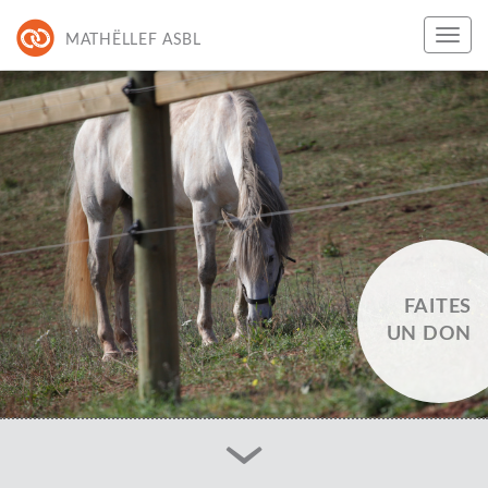
MATHËLLEF ASBL
FAITES
UN DON