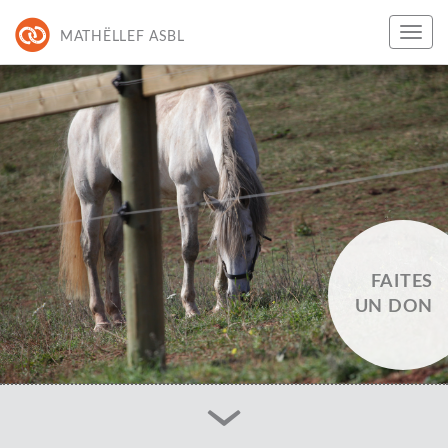
MATHËLLEF ASBL
FAITES
UN DON