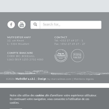
MUTFERTER HAFF
CONTACT
12, um Kinert
Tél: +352 27 69 27 - 1
L - 5334 Moutfort
Fax: +352 27 69 27 - 27
COMPTE BANCAIRE
CODE BIC: BCEELULL
LU63 0019 1255 2702 4000
©2026
Mathëllef a.s.b.l.
|
Design
by
marcwilmes.com
|
Mentions légales
Notre site utilise des
cookies
afin d'améliorer votre expérience utilisateur.
En continuant votre navigation, vous consentez à l'utilisation de ces
cookies.