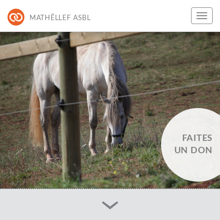
MATHËLLEF ASBL
FAITES
UN DON