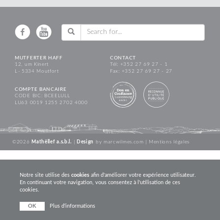
MUTFERTER HAFF
CONTACT
12, um Kinert
Tél: +352 27 69 27 - 1
L - 5334 Moutfort
Fax: +352 27 69 27 - 27
COMPTE BANCAIRE
CODE BIC: BCEELULL
LU63 0019 1255 2702 4000
©2026
Mathëllef a.s.b.l.
|
Design
by
marcwilmes.com
|
Mentions légales
Notre site utilise des
cookies
afin d'améliorer votre expérience utilisateur.
En continuant votre navigation, vous consentez à l'utilisation de ces
cookies.
OK
Plus d'informations