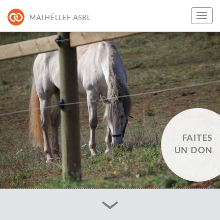
MATHËLLEF ASBL
FAITES
UN DON