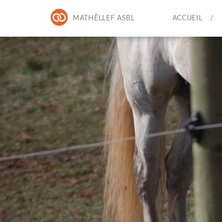
MATHËLLEF ASBL
ACCUEIL