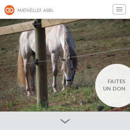
MATHËLLEF ASBL
FAITES
UN DON