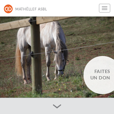
MATHËLLEF ASBL
FAITES
UN DON