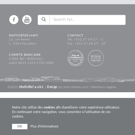
MUTFERTER HAFF
CONTACT
12, um Kinert
Tél: +352 27 69 27 - 1
L - 5334 Moutfort
Fax: +352 27 69 27 - 27
COMPTE BANCAIRE
CODE BIC: BCEELULL
LU63 0019 1255 2702 4000
©2026
Mathëllef a.s.b.l.
|
Design
by
marcwilmes.com
|
Mentions légales
Notre site utilise des
cookies
afin d'améliorer votre expérience utilisateur.
En continuant votre navigation, vous consentez à l'utilisation de ces
cookies.
OK
Plus d'informations