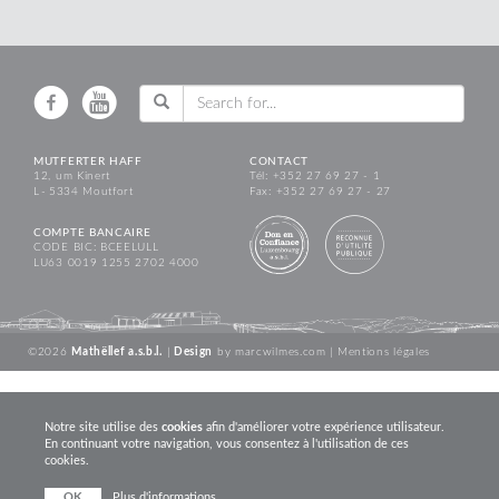
MUTFERTER HAFF
CONTACT
12, um Kinert
Tél: +352 27 69 27 - 1
L - 5334 Moutfort
Fax: +352 27 69 27 - 27
COMPTE BANCAIRE
CODE BIC: BCEELULL
LU63 0019 1255 2702 4000
©2026
Mathëllef a.s.b.l.
|
Design
by
marcwilmes.com
|
Mentions légales
Notre site utilise des
cookies
afin d'améliorer votre expérience utilisateur.
En continuant votre navigation, vous consentez à l'utilisation de ces
cookies.
OK
Plus d'informations