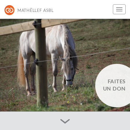
MATHËLLEF ASBL
FAITES
UN DON