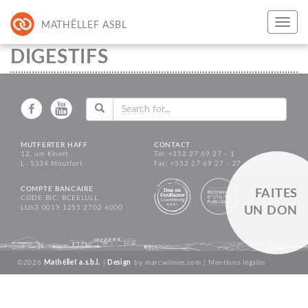
MATHËLLEF ASBL
DIGESTIFS
MUTFERTER HAFF
CONTACT
12, um Kinert
Tél: +352 27 69 27 - 1
L - 5334 Moutfort
Fax: +352 27 69 27 - 27
COMPTE BANCAIRE
FAITES
CODE BIC: BCEELULL
LU63 0019 1255 2702 4000
UN DON
©2026
Mathëllef a.s.b.l.
|
Design
by
marcwilmes.com
|
Mentions légales