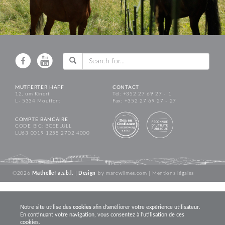
MUTFERTER HAFF
CONTACT
12, um Kinert
Tél: +352 27 69 27 - 1
L - 5334 Moutfort
Fax: +352 27 69 27 - 27
COMPTE BANCAIRE
CODE BIC: BCEELULL
LU63 0019 1255 2702 4000
©2026
Mathëllef a.s.b.l.
|
Design
by
marcwilmes.com
|
Mentions légales
Notre site utilise des
cookies
afin d'améliorer votre expérience utilisateur.
En continuant votre navigation, vous consentez à l'utilisation de ces
cookies.