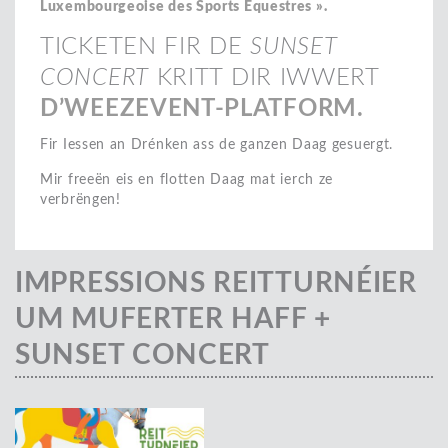
Luxembourgeoise des Sports Equestres ».
TICKETEN FIR DE
SUNSET
CONCERT
KRITT DIR IWWERT
D’WEEZEVENT-PLATFORM.
Fir Iessen an Drénken ass de ganzen Daag gesuergt.
Mir freeën eis en flotten Daag mat ierch ze
verbrëngen!
IMPRESSIONS REITTURNÉIER
UM MUFERTER HAFF +
SUNSET CONCERT