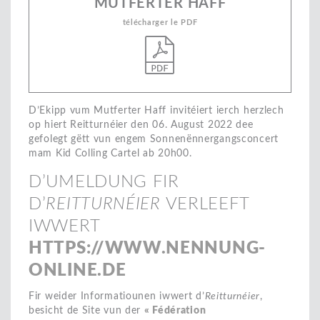
MUTFERTER HAFF
télécharger le PDF
D’Ekipp vum Mutferter Haff invitéiert ierch herzlech
op hiert Reitturnéier den 06. August 2022 dee
gefolegt gëtt vun engem Sonnenënnergangsconcert
mam Kid Colling Cartel ab 20h00.
D’UMELDUNG FIR
D’
REITTURNÉIER
VERLEEFT
IWWERT
HTTPS://WWW.NENNUNG-
ONLINE.DE
Fir weider Informatiounen iwwert d’
Reitturnéier
,
besicht de Site vun der
« Fédération