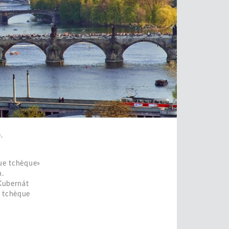
.
que tchèque»
h.
Kubernát
e tchèque