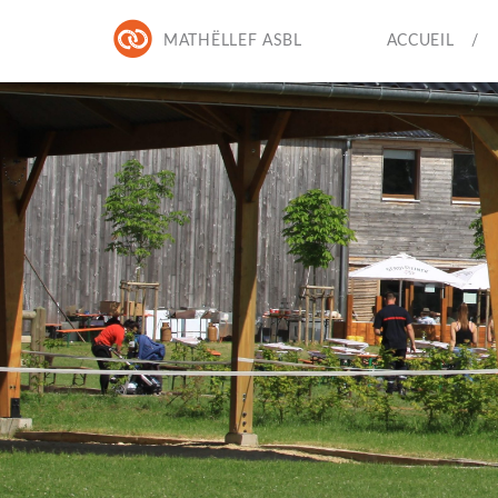
MATHËLLEF ASBL
ACCUEIL