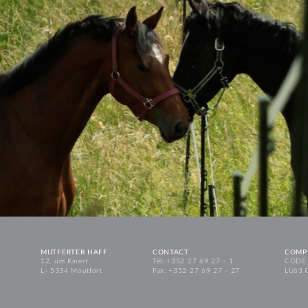
MUTFERTER HAFF
CONTACT
COMP
12, um Kinert
Tél: +352 27 69 27 - 1
CODE 
L - 5334 Moutfort
Fax: +352 27 69 27 - 27
LU63 