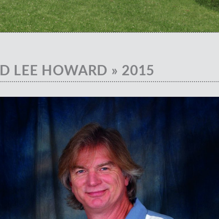
ID LEE HOWARD » 2015