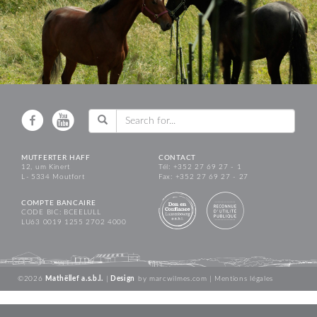
MUTFERTER HAFF
CONTACT
12, um Kinert
Tél: +352 27 69 27 - 1
L - 5334 Moutfort
Fax: +352 27 69 27 - 27
COMPTE BANCAIRE
CODE BIC: BCEELULL
LU63 0019 1255 2702 4000
©2026
Mathëllef a.s.b.l.
|
Design
by
marcwilmes.com
|
Mentions légales